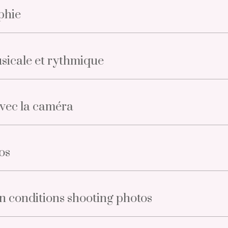
phie
usicale et rythmique
vec la caméra
os
n conditions shooting photos