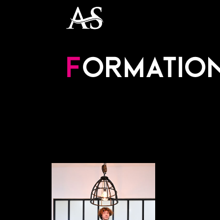
F
ormatio