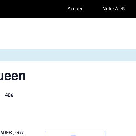
Accueil
Notre ADN
ueen
0
40€
KADER , Gala