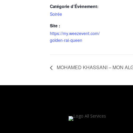
Catégorie d’Évènement:
Soirée
Site :
https://my.weezevent.com/
golden-rai-queen
MOHAMED KHASSANI – MON AL