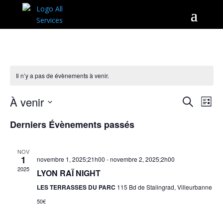
Il n’y a pas de évènements à venir.
Recher
Nav
À venir
Recherche
Liste
de
et
Sélectionnez
vu
naviga
Derniers Évènements passés
une
Év
de
date.
vues
NOV
1
novembre 1, 2025;21h00
-
novembre 2, 2025;2h00
Évène
2025
LYON RAÏ NIGHT
LES TERRASSES DU PARC
115 Bd de Stalingrad, Villeurbanne
50€