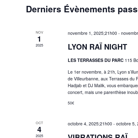
Derniers Évènements pas
NOV
novembre 1, 2025;21h00
-
novembr
1
LYON RAÏ NIGHT
2025
LES TERRASSES DU PARC
115 Bd
Le 1er novembre, à 21h, Lyon s’illu
de Villeurbanne, aux Terrasses du Pa
Hadjab et DJ Malik, vous embarquen
concert, mais une parenthèse inoub
50€
OCT
octobre 4, 2025;21h00
-
octobre 5,
4
VIBRATIONS RAÏ
2025