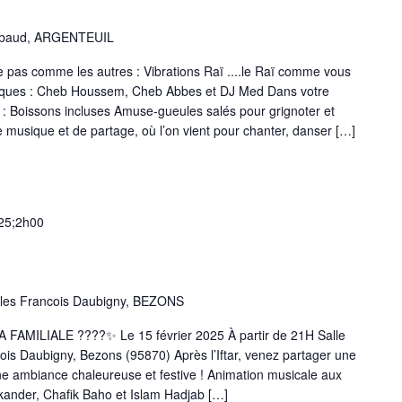
imbaud, ARGENTEUIL
e pas comme les autres : Vibrations Raï ....le Raï comme vous
atiques : Cheb Houssem, Cheb Abbes et DJ Med Dans votre
e : Boissons incluses Amuse-gueules salés pour grignoter et
 musique et de partage, où l’on vient pour chanter, danser […]
25;2h00
les Francois Daubigny, BEZONS
ILIALE ????✨ Le 15 février 2025 À partir de 21H Salle
is Daubigny, Bezons (95870) Après l’Iftar, venez partager une
ne ambiance chaleureuse et festive ! Animation musicale aux
Skander, Chafik Baho et Islam Hadjab […]